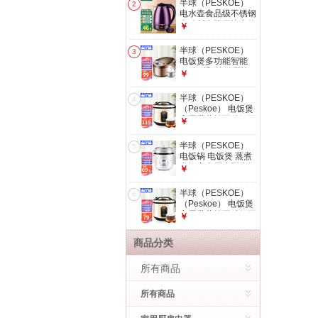
半球（PESKOE）
2
量（快速煮水）
电水壶食品级不锈钢
自动断电防干烧电热
￥
水壶双层防烫热水壶
烧水壶 2L 紫色大容
半球（PESKOE）
3
量（保温款）
电饭煲多功能智能
24小时预约微压快
￥
煮焖饭电饭锅智能预
约家用3-5L 3升豪华
半球（PESKOE）
4
智能款【适用3-5
（Peskoe） 电饭煲
人】 3L
家用带蒸笼不粘锅西
￥
施电饭锅3-6L 升级
款西施煲（适用4-7
半球（PESKOE）
5
人） 5L
电饭锅 电饭煲 蒸煮
电锅宿舍用小型电饭
￥
锅电煮锅可选2-5升
豪华版（适用1-3
半球（PESKOE）
6
人） 2L
（Peskoe） 电饭煲
家用带蒸笼不粘锅西
￥
施电饭锅3-6L 升级
款西施煲（适用1-3
商品分类
人） 2L 2升容量
所有商品
所有商品