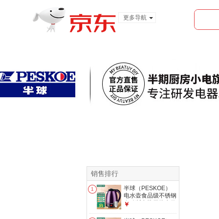
更多导航
服装城
食品
金融
首页
全部分类
销售排行
半球（PESKOE）
1
电水壶食品级不锈钢
自动断电防干烧电热
￥
水壶双层防烫热水壶
烧水壶 2L 紫色大容