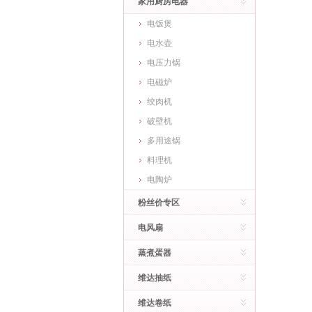
家用厨房电器
电饭煲
电水壶
电压力锅
电磁炉
绞肉机
破壁机
多用途锅
料理机
电陶炉
粉丝价专区
电风扇
蒸煮蛋器
维达抽纸
维达卷纸